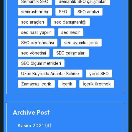
Semantik SEO
Semantik SEO çalışmaları
semrush nedir
SEO
SEO analizi
seo araçları
seo danışmanlığı
seo nasıl yapılır
seo nedir
SEO performansı
seo uyumlu içerik
seo yönetimi
SEO çalışmaları
SEO ölçüm metrikleri
Uzun Kuyruklu Anahtar Kelime
yerel SEO
Zamansız içerik
İçerik
İçerik üretmek
Archive Post
Kasım 2021
(4)