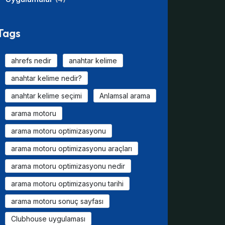
Tags
ahrefs nedir
anahtar kelime
anahtar kelime nedir?
anahtar kelime seçimi
Anlamsal arama
arama motoru
arama motoru optimizasyonu
arama motoru optimizasyonu araçları
arama motoru optimizasyonu nedir
arama motoru optimizasyonu tarihi
arama motoru sonuç sayfası
Clubhouse uygulaması