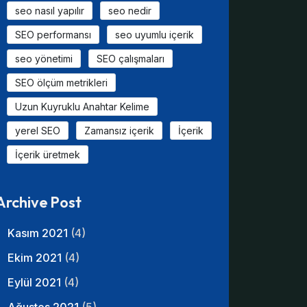
seo nasıl yapılır
seo nedir
SEO performansı
seo uyumlu içerik
seo yönetimi
SEO çalışmaları
SEO ölçüm metrikleri
Uzun Kuyruklu Anahtar Kelime
yerel SEO
Zamansız içerik
İçerik
İçerik üretmek
Archive Post
Kasım 2021
(4)
Ekim 2021
(4)
Eylül 2021
(4)