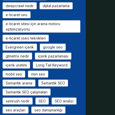
deepcrawl nedir
dijital pazarlama
e-ticaret seo
e-ticaret sitesi için arama motoru
optimizasyonu
e-ticaret sseo teknikleri
Evergreen içerik
google seo
gtmetrix nedir
içerik pazarlaması
içerik üretimi
Long Tail Keyword
mobil seo
msn seo
Semantik arama
Semantik SEO
Semantik SEO çalışmaları
semrush nedir
SEO
SEO analizi
seo araçları
seo danışmanlığı