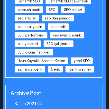
Semantik SEO
Semantik SEO çalışmaları
semrush nedir
SEO
SEO analizi
seo araçları
seo danışmanlığı
seo nasıl yapılır
seo nedir
SEO performansı
seo uyumlu içerik
seo yönetimi
SEO çalışmaları
SEO ölçüm metrikleri
Uzun Kuyruklu Anahtar Kelime
yerel SEO
Zamansız içerik
İçerik
İçerik üretmek
Archive Post
Kasım 2021
(4)