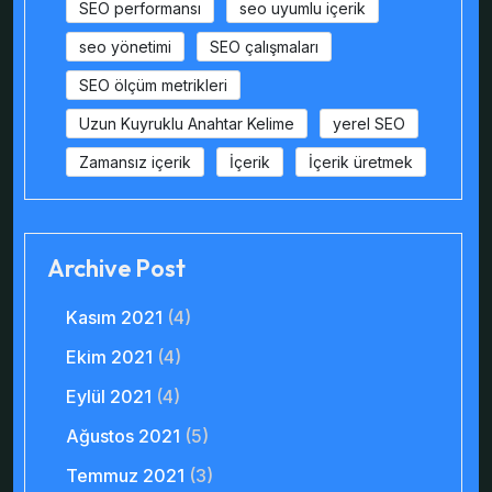
SEO performansı
seo uyumlu içerik
seo yönetimi
SEO çalışmaları
SEO ölçüm metrikleri
Uzun Kuyruklu Anahtar Kelime
yerel SEO
Zamansız içerik
İçerik
İçerik üretmek
Archive Post
Kasım 2021
(4)
Ekim 2021
(4)
Eylül 2021
(4)
Ağustos 2021
(5)
Temmuz 2021
(3)