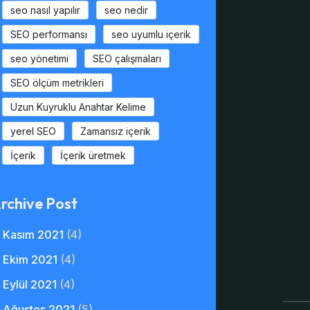
seo nasıl yapılır
seo nedir
SEO performansı
seo uyumlu içerik
seo yönetimi
SEO çalışmaları
SEO ölçüm metrikleri
Uzun Kuyruklu Anahtar Kelime
yerel SEO
Zamansız içerik
İçerik
İçerik üretmek
rchive Post
Kasım 2021
(4)
Ekim 2021
(4)
Eylül 2021
(4)
Ağustos 2021
(5)