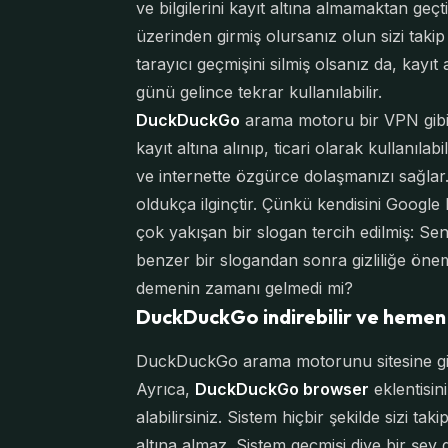
ve bilgilerini kayıt altına almamaktan geçt
üzerinden girmiş olursanız olun sizi takip 
tarayıcı geçmişini silmiş olsanız da, kayıt a
günü gelince tekrar kullanılabilir.
DuckDuckGo
arama motoru bir VPN gibi
kayıt altına alınıp, ticari olarak kullanıla
ve internette özgürce dolaşmanızı sağlar
oldukça ilginçtir. Çünkü kendisini Google
çok yakışan bir slogan tercih edilmiş: S
benzer bir slogandan sonra gizliliğe önem 
demenin zamanı gelmedi mi?
DuckDuckGo indirebilir ve hemen 
DuckDuckGo arama motorunu sitesine g
Ayrıca,
DuckDuckGo browser
eklentisini
alabilirsiniz. Sistem hiçbir şekilde sizi tak
altına almaz. Sistem geçmişi diye bir şey 