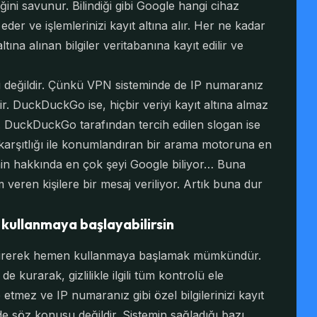
iğini savunur. Bilindiği gibi Google hangi cihaz
eder ve işlemlerinizi kayıt altına alır. Her ne kadar
ltına alınan bilgiler veritabanına kayıt edilir ve
 değildir. Çünkü VPN sisteminde de IP numaranız
bilir. DuckDuckGo ise, hiçbir veriyi kayıt altına almaz
. DuckDuckGo tarafından tercih edilen slogan ise
 karşıtlığı ile konumlandıran bir arama motoruna en
enin hakkında en çok şeyi Google biliyor… Buna
veren kişilere bir mesaj veriliyor. Artık buna dur
kullanmaya başlayabilirsin
irerek hemen kullanmaya başlamak mümkündür.
 de kurarak, gizlilikle ilgili tüm kontrolü ele
ip etmez ve IP numaranız gibi özel bilgilerinizi kayıt
de söz konusu değildir. Sistemin sağladığı bazı