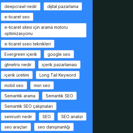
deepcrawl nedir
dijital pazarlama
e-ticaret seo
e-ticaret sitesi için arama motoru
optimizasyonu
e-ticaret sseo teknikleri
Evergreen içerik
google seo
gtmetrix nedir
içerik pazarlaması
içerik üretimi
Long Tail Keyword
mobil seo
msn seo
Semantik arama
Semantik SEO
Semantik SEO çalışmaları
semrush nedir
SEO
SEO analizi
seo araçları
seo danışmanlığı