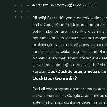
admin
Comments 0
Nisan 22, 2020
Bilindiği üzere dünyanın en çok kullanıl
kadar Google’dan farklı arama motorları o
bakımından en üstün özelliklere sahip
ar
not etmek durumundayız. Ancak Google’ın h
profilini çıkarabilen bir altyapıya sahip 
tarafından elde edilen bilgilerin ticari ola
hizmeti verebilmek amacı gösterilerek s
girişimlerinin de doğmasını tetikledi. Onl
kurulan
DuckDuckGo arama motoru
dur
DuckDuckGo nedir?
Perl dilinde programlanan arama motorunun
altına almamasıdır. Google arama motoru
sistemin kullanıcı gizliliğine değer ve ö