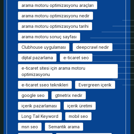
arama motoru optimizasyonu araçları
arama motoru optimizasyonu nedir
arama motoru optimizasyonu tarihi
arama motoru sonuç sayfası
Clubhouse uygulaması
deepcrawl nedir
dijital pazarlama
e-ticaret seo
e-ticaret sitesi için arama motoru
optimizasyonu
e-ticaret sseo teknikleri
Evergreen içerik
google seo
gtmetrix nedir
içerik pazarlaması
içerik üretimi
Long Tail Keyword
mobil seo
msn seo
Semantik arama