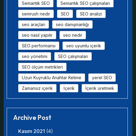
Semantik SEO
Semantik SEO çalışmaları
semrush nedir
SEO
SEO analizi
seo araçları
seo danışmanlığı
seo nasıl yapılır
seo nedir
SEO performansı
seo uyumlu içerik
seo yönetimi
SEO çalışmaları
SEO ölçüm metrikleri
Uzun Kuyruklu Anahtar Kelime
yerel SEO
Zamansız içerik
İçerik
İçerik üretmek
Archive Post
Kasım 2021
(4)