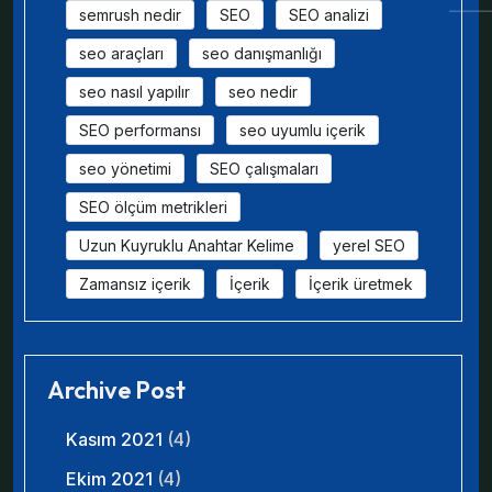
semrush nedir
SEO
SEO analizi
seo araçları
seo danışmanlığı
seo nasıl yapılır
seo nedir
SEO performansı
seo uyumlu içerik
seo yönetimi
SEO çalışmaları
SEO ölçüm metrikleri
Uzun Kuyruklu Anahtar Kelime
yerel SEO
Zamansız içerik
İçerik
İçerik üretmek
Archive Post
Kasım 2021
(4)
Ekim 2021
(4)