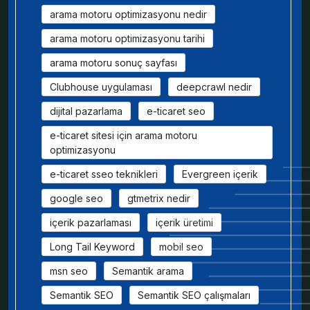
arama motoru optimizasyonu nedir
arama motoru optimizasyonu tarihi
arama motoru sonuç sayfası
Clubhouse uygulaması
deepcrawl nedir
dijital pazarlama
e-ticaret seo
e-ticaret sitesi için arama motoru
optimizasyonu
e-ticaret sseo teknikleri
Evergreen içerik
google seo
gtmetrix nedir
içerik pazarlaması
içerik üretimi
Long Tail Keyword
mobil seo
msn seo
Semantik arama
Semantik SEO
Semantik SEO çalışmaları